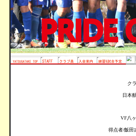
ク
日本
VF八ヶ
得点者/飯田